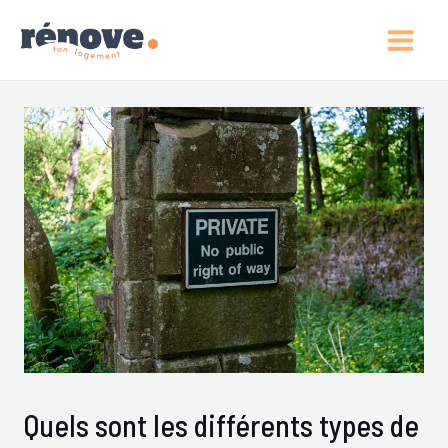
Aller
Post
Main
Au
Navigation
Men
Contenu
Quels sont les différents types de