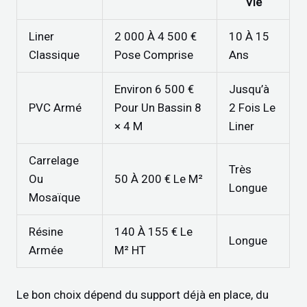
Vie
Liner
2 000 À 4 500 €
10 À 15
Classique
Pose Comprise
Ans
Environ 6 500 €
Jusqu’à
PVC Armé
Pour Un Bassin 8
2 Fois Le
× 4 M
Liner
Carrelage
Très
Ou
50 À 200 € Le M²
Longue
Mosaïque
Résine
140 À 155 € Le
Longue
Armée
M² HT
Le bon choix dépend du support déjà en place, du