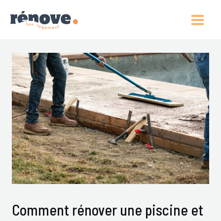
Aller
Post
Main
Au
Navigation
Men
Contenu
Comment rénover une piscine et