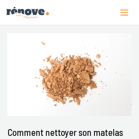
Aller
Post
Main
Au
Navigation
Men
Contenu
Comment nettoyer son matelas