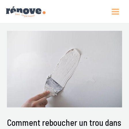
Aller
Post
Main
Au
Navigation
Men
Contenu
Comment reboucher un trou dans