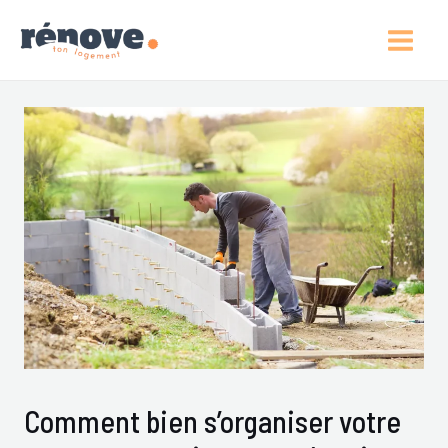
Aller
Post
Main
Au
Navigation
Men
Contenu
Comment bien s’organiser votre