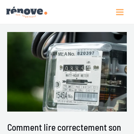
Aller
Post
Main
Au
Navigation
Men
Contenu
Comment lire correctement son