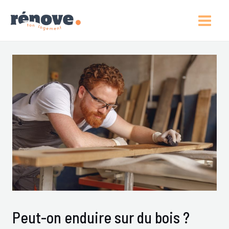
Aller
Post
Main
Au
Navigation
Men
Contenu
Peut-on enduire sur du bois ?