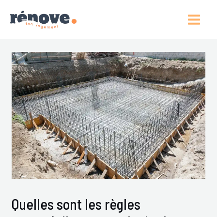
Aller
Post
Main
Au
Navigation
Men
Contenu
Quelles sont les règles