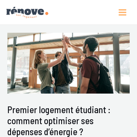
Aller
Post
Main
Au
Navigation
Men
Contenu
Premier logement étudiant :
comment optimiser ses
dépenses d’énergie ?