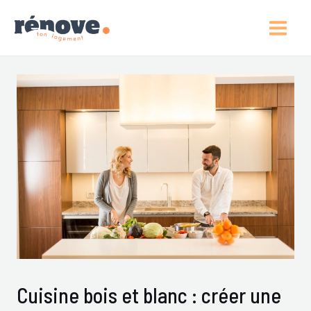
Aller
Post
Main
Au
Navigation
Men
Contenu
Cuisine bois et blanc : créer une