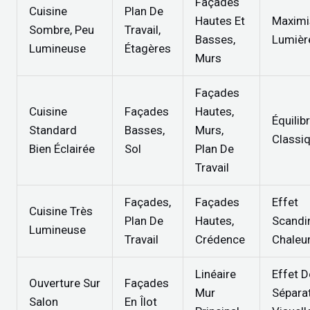
Façades
Cuisine
Plan De
Hautes Et
Maximi
Sombre, Peu
Travail,
Basses,
Lumièr
Lumineuse
Étagères
Murs
Façades
Cuisine
Façades
Hautes,
Équilib
Standard
Basses,
Murs,
Classi
Bien Éclairée
Sol
Plan De
Travail
Façades,
Façades
Effet
Cuisine Très
Plan De
Hautes,
Scandi
Lumineuse
Travail
Crédence
Chaleu
Linéaire
Effet D
Ouverture Sur
Façades
Mur
Sépara
Salon
En Îlot