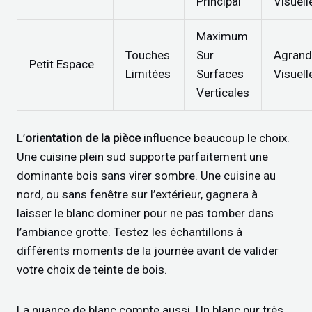
Principal
Visuell
Maximum
Touches
Sur
Agrand
Petit Espace
Limitées
Surfaces
Visuel
Verticales
L’
orientation de la pièce
influence beaucoup le choix.
Une cuisine plein sud supporte parfaitement une
dominante bois sans virer sombre. Une cuisine au
nord, ou sans fenêtre sur l’extérieur, gagnera à
laisser le blanc dominer pour ne pas tomber dans
l’ambiance grotte. Testez les échantillons à
différents moments de la journée avant de valider
votre choix de teinte de bois.
La nuance de blanc compte aussi. Un blanc pur très